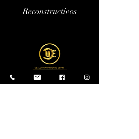
Reconstructivos
Médico Cirujano
Cédula Profesional:
5124272
Especialidad: Cirugía General
Cédula de Cirugía General:
09610896
Sub especialidad: Cirugía Plástica y Reconstructiva
Cédula de Cirugía Plástica y Reconstructiva:
09292796
No. Certificación Consejo CPR: 1790
Torre Donald Mackenzie I, 5to. piso, consultorio 504.
Tel:
5548343212